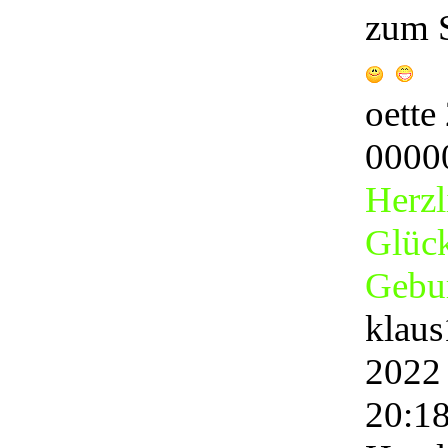
zum S
oette
0000
Herzl
Glüc
Gebur
klau
2022
20:1