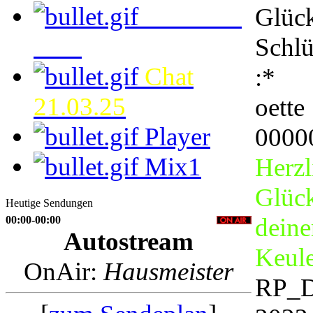
Time and
Glüc
Date
Schlü
Chat
:*
21.03.25
oette
Player
0000
Mix1
Herzl
Glüc
Heutige Sendungen
deine
00:00-00:00
Autostream
Keul
OnAir:
Hausmeister
RP_D