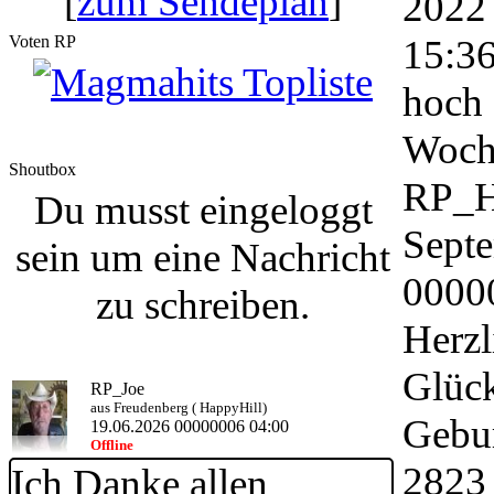
[
zum Sendeplan
]
2022
Voten RP
15:3
hoch 
Woch
Shoutbox
RP_H
Du musst eingeloggt
Sept
sein um eine Nachricht
0000
zu schreiben.
Herzl
Glüc
RP_Joe
aus Freudenberg ( HappyHill)
Gebur
19.06.2026 00000006 04:00
Offline
2823
Ich Danke allen