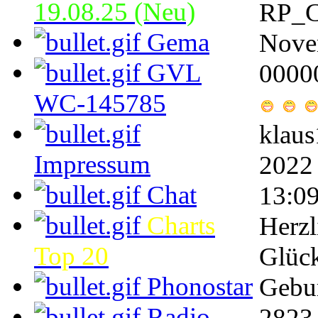
19.08.25 (Neu)
RP_C
Gema
Nove
GVL
0000
WC-145785
klau
Impressum
2022
Chat
13:0
Charts
Herzl
Top 20
Glüc
Phonostar
Gebu
Radio
2823