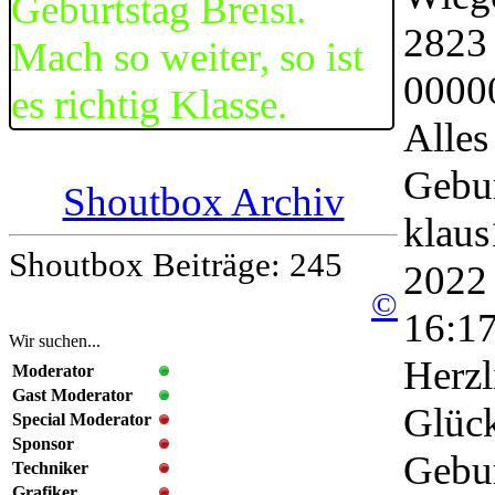
Geburtstag Breisi.
2823
Mach so weiter, so ist
0000
es richtig Klasse.
Alles
Gebur
Shoutbox Archiv
klau
Shoutbox Beiträge: 245
2022
©
16:1
Wir suchen...
Herzl
Moderator
Gast Moderator
Glüc
Special Moderator
Sponsor
Gebu
Techniker
Grafiker