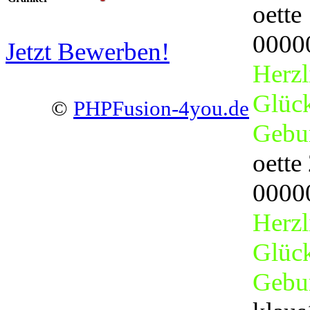
oette
0000
Jetzt Bewerben!
Herzl
Glüc
©
PHPFusion-4you.de
Gebur
oette
0000
Herzl
Glüc
Gebu