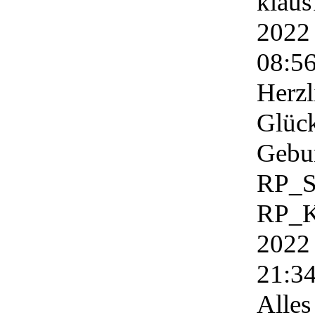
klau
2022
08:5
Herzl
Glüc
Gebur
RP_S
RP_K
2022
21:3
Alles