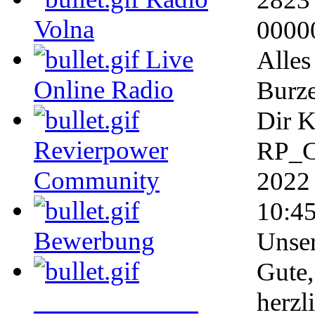
Volna
0000
Live
Alles
Online Radio
Burze
Dir K
Revierpower
RP_C
Community
2022
10:4
Bewerbung
Unser
Gute,
Weltbevölkerung
herzl