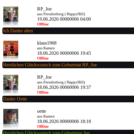
RP_Joe
aus Freudenberg ( HappyHill)
19.06.2026 00000006 04:00
Offline
Ich Danke allen
klaus1968
aus Kamen
18.06.2026 00000006 19:45
Offline
Herzlichen Glückwunsch zum Geburtstat RP_Joe
RP_Joe
aus Freudenberg ( HappyHill)
18.06.2026 00000006 19:37
Offline
Danke Oette
oette
aus Kamen
18.06.2026 00000006 18:18
Offline
Herzlichen Glückwunsch zum Geburtstag Joe