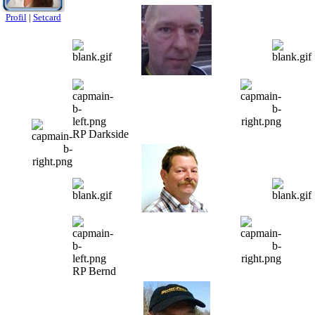
Profil
|
Setcard
RP Darkside
RP Bernd