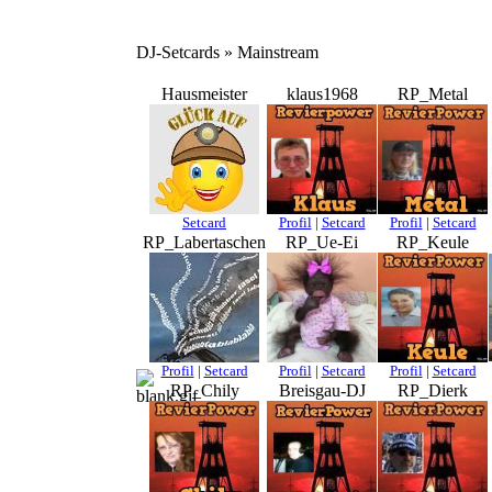
DJ-Setcards » Mainstream
Hausmeister
klaus1968
RP_Metal
Setcard
Profil
|
Setcard
Profil
|
Setcard
RP_Labertaschen
RP_Ue-Ei
RP_Keule
Profil
|
Setcard
Profil
|
Setcard
Profil
|
Setcard
RP_Chily
Breisgau-DJ
RP_Dierk