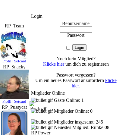
Login
Benutzername
RP_Team
Passwort
Noch kein Mitglied?
Profil
|
Setcard
Klicke hier
um dich zu registrieren
RP_Snacky
Passwort vergessen?
Um ein neues Passwort anzufordern
klicke
hier
.
Mitglieder Online
Gäste Online: 1
Profil
|
Setcard
RP_Pussycat
Mitglieder Online: 0
Mitglieder insgesamt: 245
Neuestes Mitglied:
Runkel08
RP Power